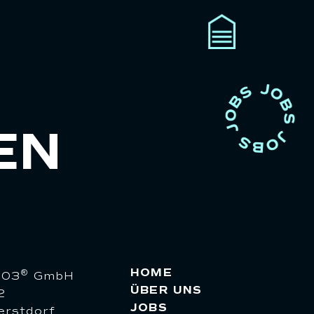
EN
HOME
®
803
GmbH
ÜBER UNS
2
JOBS
rstdorf