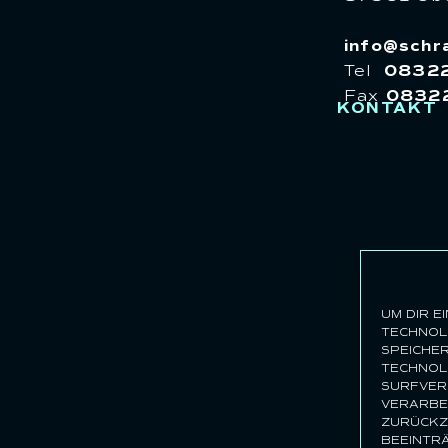
info@schr
Tel
08322
Fax
0832
KONTAKT
UM DIR E
TECHNOLO
SPEICHE
TECHNOLO
SURFVERH
VERARBEI
ZURÜCKZ
BEEINTR