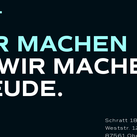
R MACHEN
WIR MACH
UDE.
Schratt 1
Weststr. 1
87561 Obe