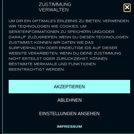
ZUSTIMMUNG
info@schratt-1803.de
VERWALTEN
Tel
08322 9655 0
UM DIR EIN OPTIMALES ERLEBNIS ZU BIETEN, VERWENDEN
Fax
08322 9655 10
WIR TECHNOLOGIEN WIE COOKIES, UM
KONTAKT
GERÄTEINFORMATIONEN ZU SPEICHERN UND/ODER
DARAUF ZUZUGREIFEN. WENN DU DIESEN TECHNOLOGIEN
ZUSTIMMST, KÖNNEN WIR DATEN WIE DAS
HOME
SURFVERHALTEN ODER EINDEUTIGE IDS AUF DIESER
ÜBER UNS
WEBSITE VERARBEITEN. WENN DU DEINE ZUSTIMMUNG
NICHT ERTEILST ODER ZURÜCKZIEHST, KÖNNEN
JOBS
BESTIMMTE MERKMALE UND FUNKTIONEN
KONTAKT
BEEINTRÄCHTIGT WERDEN.
DATENSCHUTZ
AKZEPTIEREN
VORFREUDE
IMPRESSUM
ABLEHNEN
EINSTELLUNGEN ANSEHEN
IMPRESSUM